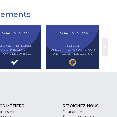
gements
ENGAGEMENT N°3
ENGAGEMENT N°4
'ENGAGER À EFFECTUER
PROPOSER
S'
SYSTÉMATIQUEMENT
UNE CERTIFICATION AXIAL POUR
DÉMAR
4 POINTS DE CONTRÔLE
UNE PLUS GRANDE SÉCURITÉ
OS MÉTIERS
REJOIGNEZ-NOUS
rrosserie
Futur adhérent
inture
Flotte d'entreprise