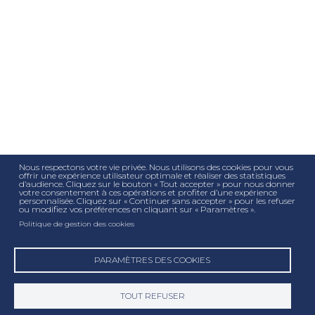
Nous respectons votre vie privée. Nous utilisons des cookies pour vous
offrir une expérience utilisateur optimale et réaliser des statistiques
d’audience. Cliquez sur le bouton « Tout accepter » pour nous donner
votre consentement à ces opérations et profiter d’une expérience
personnalisée. Cliquez sur « Continuer sans accepter » pour les refuser
ou modifiez vos préférences en cliquant sur « Paramètres ».
Politique de gestion des cookies
PARAMÈTRES DES COOKIES
TOUT REFUSER