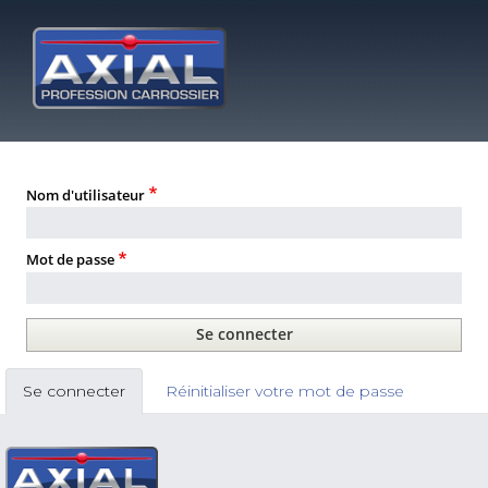
Aller
au
contenu
T
principal
(c
Nom d'utilisateur
Mot de passe
Primary
Se connecter
Réinitialiser votre mot de passe
tabs