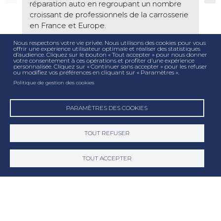
réparation auto en regroupant un nombre
croissant de professionnels de la carrosserie
en France et Europe.
Nous respectons votre vie privée. Nous utilisons des cookies pour vous
offrir une expérience utilisateur optimale et réaliser des statistiques
d’audience. Cliquez sur le bouton « Tout accepter » pour nous donner
Découvrir
votre consentement à ces opérations et profiter d’une expérience
personnalisée. Cliquez sur « Continuer sans accepter » pour les refuser
ou modifiez vos préférences en cliquant sur « Paramètres ».
Politique de gestion des cookies
PARAMÈTRES DES COOKIES
TOUT REFUSER
TOUT ACCEPTER
A PROPOS
Notre histoire
La force du réseau
Un savoir faire unique
Nos garanties
Nos engagements
Notre démarche RSE