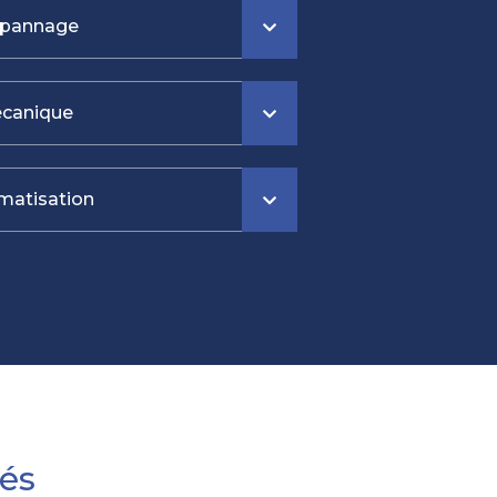
pannage
canique
imatisation
és