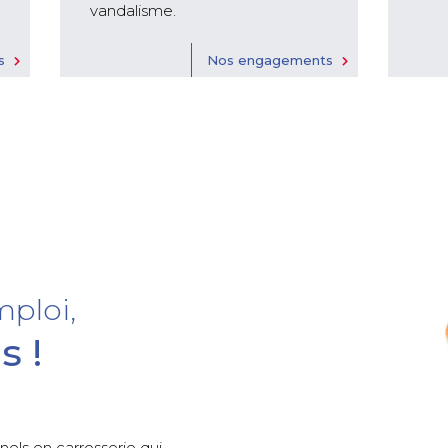
vandalisme.
s
Nos engagements
ploi,
s !
nels en carrosserie qui