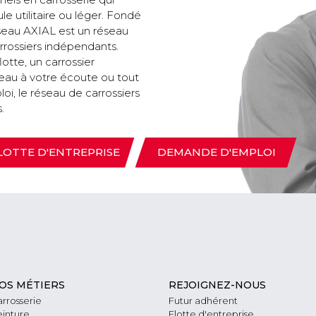
e utilitaire ou léger. Fondé
réseau AXIAL est un réseau
arrossiers indépendants.
otte, un carrossier
eau à votre écoute ou tout
i, le réseau de carrossiers
.
LOTTE D'ENTREPRISE
DEMANDE D'EMPLOI
OS MÉTIERS
REJOIGNEZ-NOUS
rrosserie
Futur adhérent
inture
Flotte d'entreprise