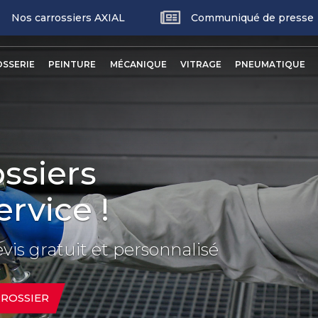
Nos carrossiers AXIAL
Communiqué de presse
p
nu
SSERIE
PEINTURE
MÉCANIQUE
VITRAGE
PNEUMATIQUE
ncipal
ossiers
ervice !
s gratuit et personnalisé
ROSSIER